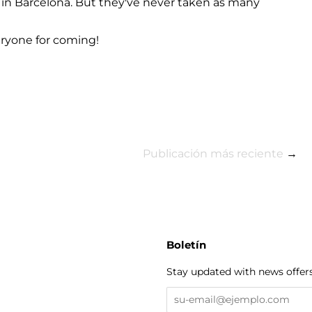
rs in Barcelona. But they've never taken as many
eryone for coming!
Publicación más reciente
→
Boletín
Stay updated with news offers