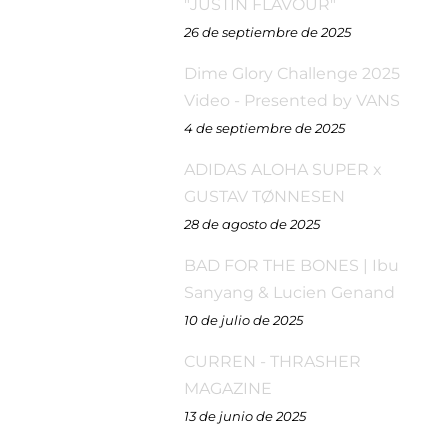
"JUSTIN FLAVOUR"
26 de septiembre de 2025
Dime Glory Challenge 2025
Video - Presented by VANS
4 de septiembre de 2025
ADIDAS ALOHA SUPER x
GUSTAV TØNNESEN
28 de agosto de 2025
BAD FOR THE BONES | Ibu
Sanyang & Lucien Genand
10 de julio de 2025
CURREN - THRASHER
MAGAZINE
13 de junio de 2025