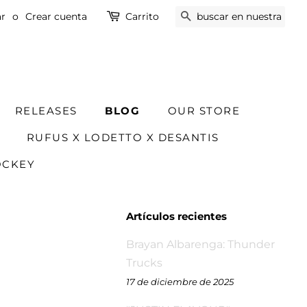
ar
o
Crear cuenta
Carrito
BUSCAR
RELEASES
BLOG
OUR STORE
RUFUS X LODETTO X DESANTIS
OCKEY
Artículos recientes
Brayan Albarenga: Thunder
Trucks
17 de diciembre de 2025