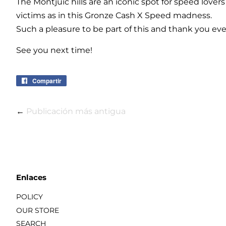
The Montjuic hills are an iconic spot for speed love
victims as in this Gronze Cash X Speed madness.
Such a pleasure to be part of this and thank you ev
See you next time!
Compartir
Compartir
en
Facebook
←
Publicación más antigua
Enlaces
POLICY
OUR STORE
SEARCH